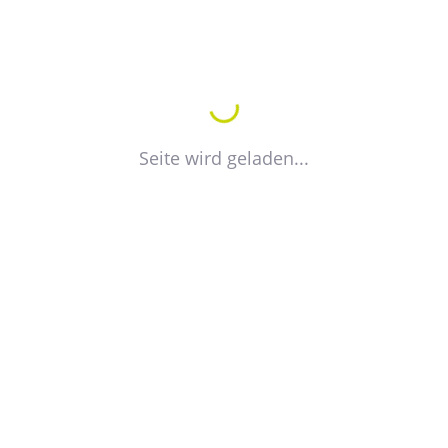
Petra Vogt
Referentin für Fort- und Weiterbildung
Seite wird geladen...
+49 391 744 17 20
E-Mail