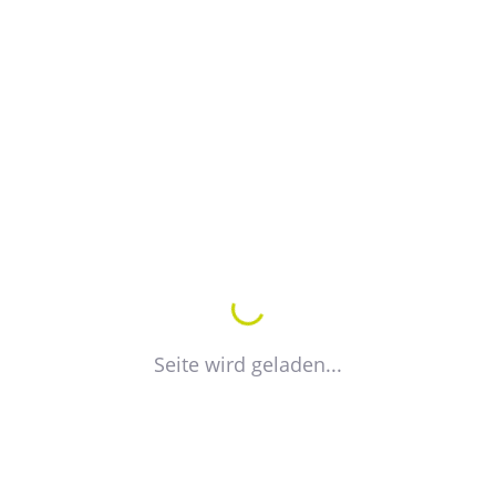
Kontakt
Lucia Finger
Referentin für Öffentlichkeitsarbeit und Fort-
und Weiterbildung
+49 391 74419 30
E-Mail
Seite wird geladen...
Petra Vogt