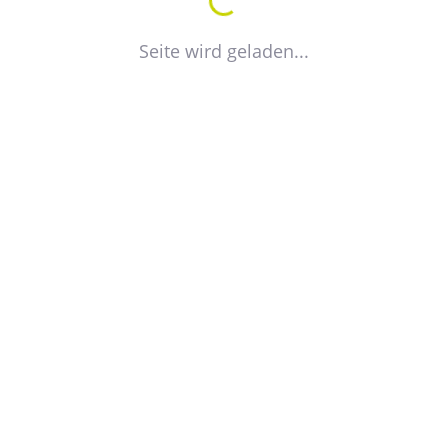
Seite wird geladen...
VdW
Verband der Wohnungswirtschaft
Sachsen-Anhalt e.V.
Olvenstedter Straße 66
39108 Magdeburg