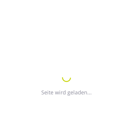
f" Teutschenthal eG
5953
f@t-online.de
eutschenthal.de
Seite wird geladen...
TIEREN