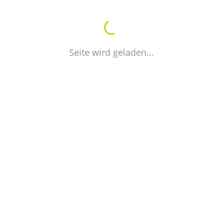
H
I
J
K
L
M
N
O
P
Q
R
S
T
U
Seite wird geladen...
V
W
X
Y
Z
Alle
Zeitzer
Wohnungsgenossenschaft eG
Vorstand
Jens Blasel
Ina Dietze