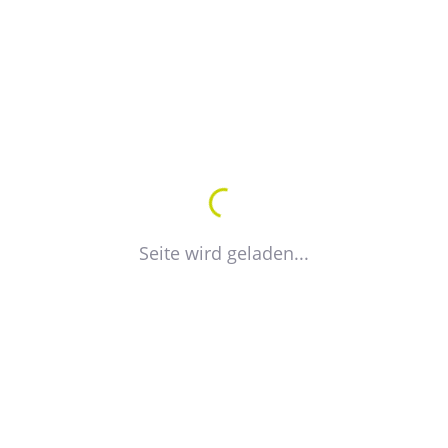
eG
Vorstand
Vor
Katrin Steuer
Chr
Steffen Bollmann
Tob
GW
Seite wird geladen...
Vor
Gesellschaft für
Dr.
wohnungswirtschaftliche
Vol
Dienstleistungen Wittenberg
mbH - WDW -
Geschäftsführer
Antje Bitter