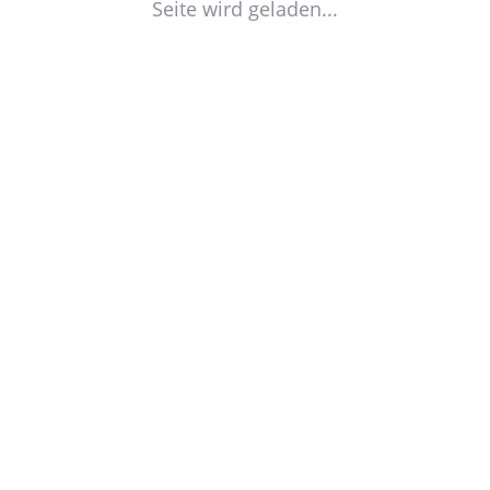
Seite wird geladen...
09. Juni 2026
0
Mitteldeutscher FA
Sozialmanagement
ft