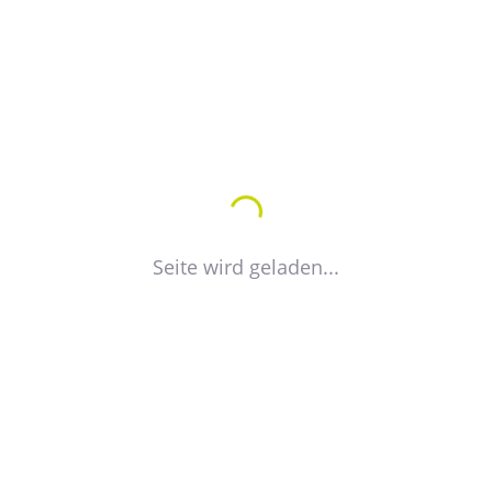
Wohnungsgenossenschaft
Schillerstraße e.G.
Vorstand
Dietmar Preßler
Franka Schier
Seite wird geladen...
Wohnungsgenossenschaft
Seehausen /Altmark eG
Vorstand
Alexander Tietz
Erhard Tietz